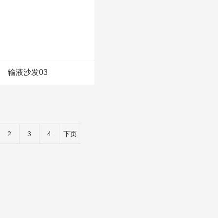
输液沙发03
2
3
4
下页