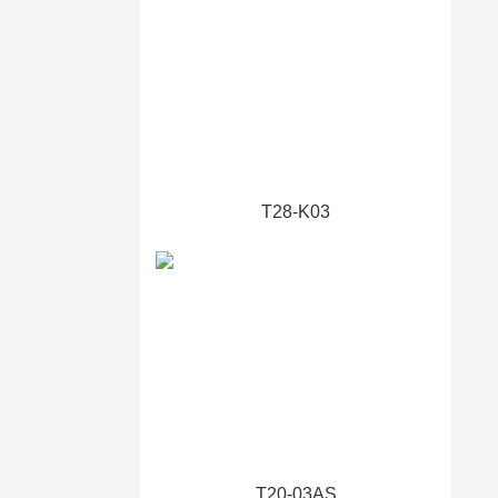
T28-K03
T20-03AS