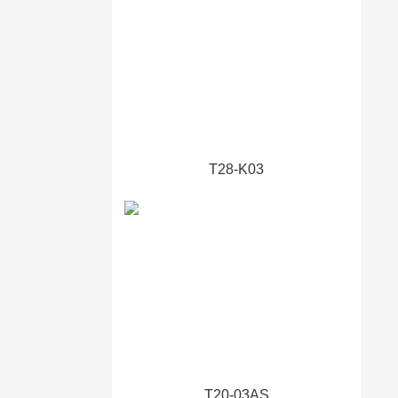
T28-K03
T20-03AS