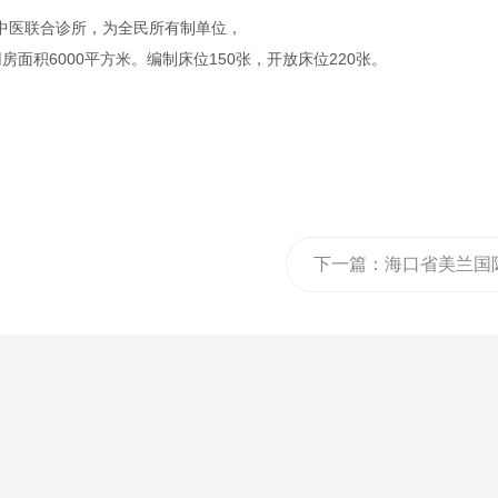
镇中医联合诊所，为全民所有制单位，
房面积6000平方米。编制床位150张，开放床位220张。
下一篇：
海口省美兰国
场